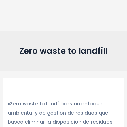
Ir
Post
al
navigation
contenido
Zero waste to landfill
«Zero waste to landfill» es un enfoque
ambiental y de gestión de residuos que
busca eliminar la disposición de residuos