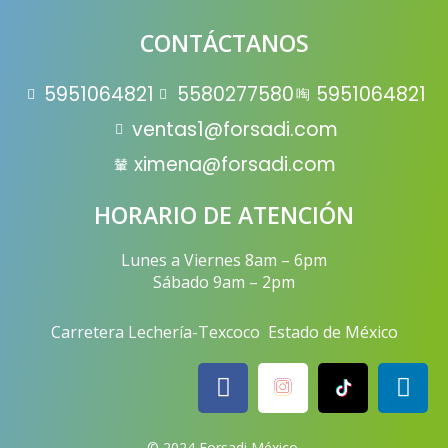
CONTÁCTANOS
5951064821
5580277580
5951064821
ventas1@forsadi.com
ximena@forsadi.com
HORARIO DE ATENCIÓN
Lunes a Viernes 8am – 6pm
Sábado 9am – 2pm
Carretera Lechería-Texcoco Estado de México
F
L
a
i
c
n
© 2024 Forsadi México