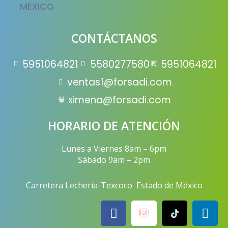
CONTÁCTANOS
5951064821
5580277580
5951064821
ventas1@forsadi.com
ximena@forsadi.com
HORARIO DE ATENCIÓN
Lunes a Viernes 8am – 6pm
Sábado 9am – 2pm
Carretera Lechería-Texcoco Estado de México
F
L
a
i