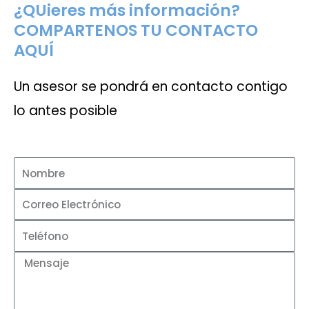
¿QUieres más información?
COMPARTENOS TU CONTACTO
AQUÍ
Un asesor se pondrá en contacto contigo
lo antes posible
N
o
C
m
o
T
b
r
e
r
M
r
l
e
e
e
é
n